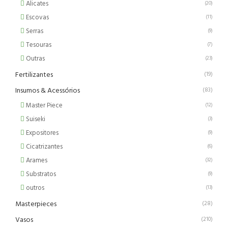
Alicates
(20)
Escovas
(11)
Serras
(9)
Tesouras
(7)
Outras
(23)
Fertilizantes
(19)
Insumos & Acessórios
(83)
Master Piece
(12)
Suiseki
(3)
Expositores
(9)
Cicatrizantes
(6)
Arames
(32)
Substratos
(9)
outros
(13)
Masterpieces
(28)
Vasos
(210)