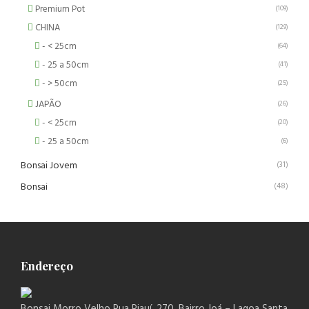
Premium Pot
(109)
CHINA
(129)
- < 25cm
(64)
- 25 a 50cm
(41)
- > 50cm
(25)
JAPÃO
(26)
- < 25cm
(20)
- 25 a 50cm
(6)
Bonsai Jovem
(31)
Bonsai
(48)
Endereço
Bonsai Morro Velho Rua Piauí, 270, Bairro Joá – Lagoa Santa