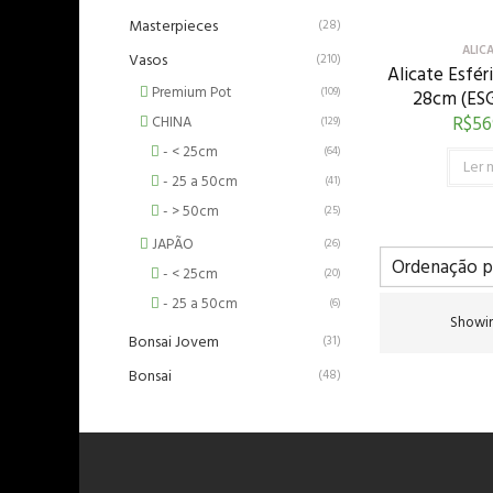
Masterpieces
(28)
ALIC
Vasos
(210)
Alicate Esfé
Premium Pot
(109)
28cm (E
R$
56
CHINA
(129)
- < 25cm
(64)
Ler 
- 25 a 50cm
(41)
- > 50cm
(25)
JAPÃO
(26)
- < 25cm
(20)
- 25 a 50cm
(6)
Showin
Bonsai Jovem
(31)
Bonsai
(48)