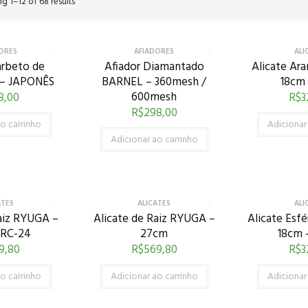
g 1–12 of 68 results
ORES
AFIADORES
ALI
arbeto de
Afiador Diamantado
Alicate Ar
 – JAPONÊS
BARNEL – 360mesh /
18cm 
600mesh
8,00
R$
3
R$
298,00
o carrinho
Adicionar
Adicionar ao carrinho
ATES
ALICATES
ALI
aiz RYUGA –
Alicate de Raiz RYUGA –
Alicate Esf
 RC-24
27cm
18cm 
9,80
R$
569,80
R$
3
o carrinho
Adicionar ao carrinho
Adicionar