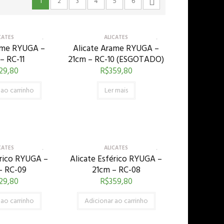
1
2
3
4
5
6
CATES
ALICATES
ame RYUGA –
Alicate Arame RYUGA –
– RC-11
21cm – RC-10 (ESGOTADO)
29,80
R$
359,80
 ao carrinho
Ler mais
CATES
ALICATES
érico RYUGA –
Alicate Esférico RYUGA –
– RC-09
21cm – RC-08
29,80
R$
359,80
 ao carrinho
Adicionar ao carrinho