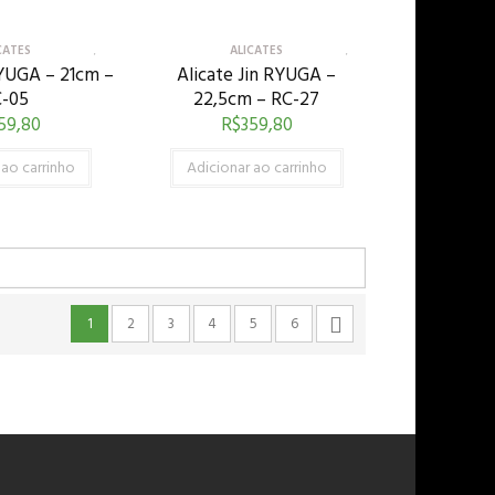
CATES
ALICATES
RYUGA – 21cm –
Alicate Jin RYUGA –
-05
22,5cm – RC-27
59,80
R$
359,80
 ao carrinho
Adicionar ao carrinho
1
2
3
4
5
6