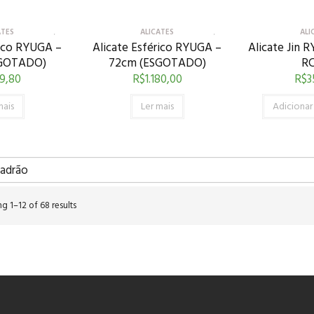
ATES
ALICATES
ALI
rico RYUGA –
Alicate Esférico RYUGA –
Alicate Jin 
SGOTADO)
72cm (ESGOTADO)
RC
9,80
R$
1.180,00
R$
3
mais
Ler mais
Adicionar
g 1–12 of 68 results