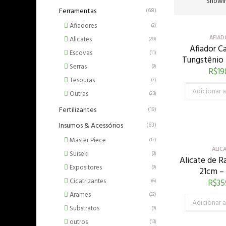
Showin
Ferramentas
(68)
Afiadores
(2)
AFIAD
Alicates
(20)
Afiador C
Escovas
(11)
Tungstênio
Serras
(9)
R$
19
Tesouras
(7)
Adicionar a
Outras
(23)
Fertilizantes
(19)
Insumos & Acessórios
(83)
Master Piece
(12)
ALIC
Suiseki
(3)
Alicate de R
Expositores
(9)
21cm –
Cicatrizantes
R$
35
(6)
Arames
(32)
Adicionar a
Substratos
(9)
outros
(13)