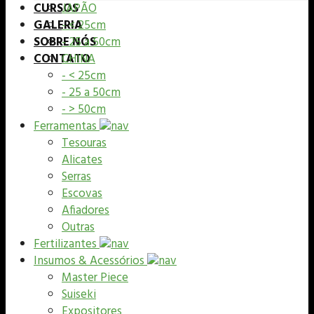
CURSOS
JAPÃO
GALERIA
- < 25cm
SOBRE NÓS
- 25 a 50cm
CONTATO
CHINA
- < 25cm
- 25 a 50cm
- > 50cm
Ferramentas
Tesouras
Alicates
Serras
Escovas
Afiadores
Outras
Fertilizantes
Insumos & Acessórios
Master Piece
Suiseki
Expositores