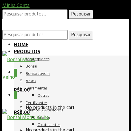
Minha Conta
Pesquisar
Pesquisar
por:
Pesquisar
Pesquisar
HOME
PRODUTOS
Masterpieces
por:
Bonsai
0
Bonsai Jovem
Vasos
Ferramentas
R$
0,00
0
Outras
Fertilizantes
No products in the cart.
Insumos & Acessórios
R$
0,00
Arames
Cicatrizantes
No products in the cart.