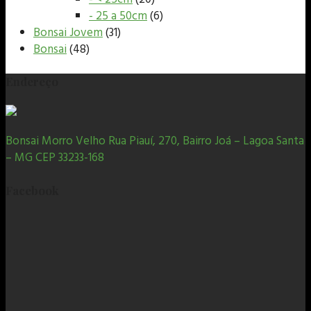
- 25 a 50cm
(6)
Bonsai Jovem
(31)
Bonsai
(48)
Endereço
Bonsai Morro Velho Rua Piauí, 270, Bairro Joá – Lagoa Santa
– MG CEP 33233-168
Facebook