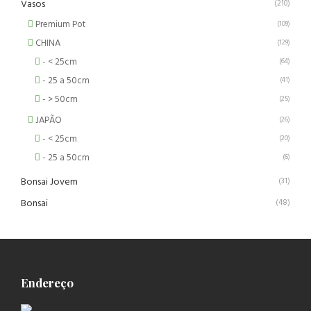
Vasos
(210)
Premium Pot
(109)
CHINA
(129)
- < 25cm
(64)
- 25 a 50cm
(41)
- > 50cm
(25)
JAPÃO
(26)
- < 25cm
(20)
- 25 a 50cm
(6)
Bonsai Jovem
(31)
Bonsai
(48)
Endereço