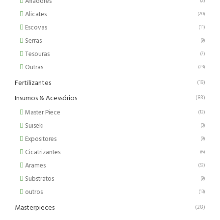
Afiadores
(2)
Alicates
(20)
Escovas
(11)
Serras
(9)
Tesouras
(7)
Outras
(23)
Fertilizantes
(19)
Insumos & Acessórios
(83)
Master Piece
(12)
Suiseki
(3)
Expositores
(9)
Cicatrizantes
(6)
Arames
(32)
Substratos
(9)
outros
(13)
Masterpieces
(28)