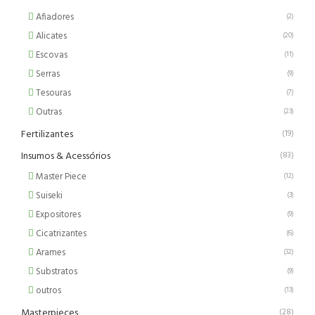
Afiadores
(2)
Alicates
(20)
Escovas
(11)
Serras
(9)
Tesouras
(7)
Outras
(23)
Fertilizantes
(19)
Insumos & Acessórios
(83)
Master Piece
(12)
Suiseki
(3)
Expositores
(9)
Cicatrizantes
(6)
Arames
(32)
Substratos
(9)
outros
(13)
Masterpieces
(28)