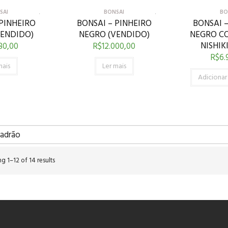
SAI
BONSAI
BO
 PINHEIRO
BONSAI – PINHEIRO
BONSAI –
VENDIDO)
NEGRO (VENDIDO)
NEGRO CO
NISHIK
80,00
R$
12.000,00
R$
6.
mais
Ler mais
Adicionar
g 1–12 of 14 results