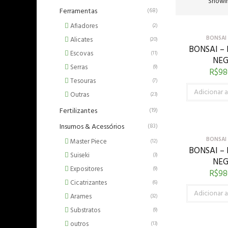
Showin
Ferramentas
(68)
Afiadores
(2)
BONSAI
Alicates
(20)
BONSAI –
Escovas
(11)
NE
Serras
(9)
R$
98
Tesouras
(7)
Adicionar a
Outras
(23)
Fertilizantes
(19)
Insumos & Acessórios
(83)
BONSAI
Master Piece
(12)
BONSAI –
Suiseki
(3)
NE
Expositores
(9)
R$
98
Cicatrizantes
(6)
Adicionar a
Arames
(32)
Substratos
(9)
outros
(13)