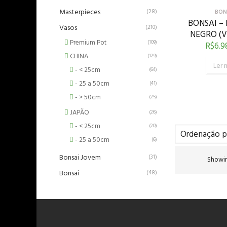
Masterpieces
(28)
BON
BONSAI –
Vasos
(210)
NEGRO (
Premium Pot
(109)
R$
6.9
CHINA
(129)
Ler 
- < 25cm
(64)
- 25 a 50cm
(41)
- > 50cm
(25)
JAPÃO
(26)
- < 25cm
(20)
- 25 a 50cm
(6)
Bonsai Jovem
(31)
Showin
Bonsai
(48)