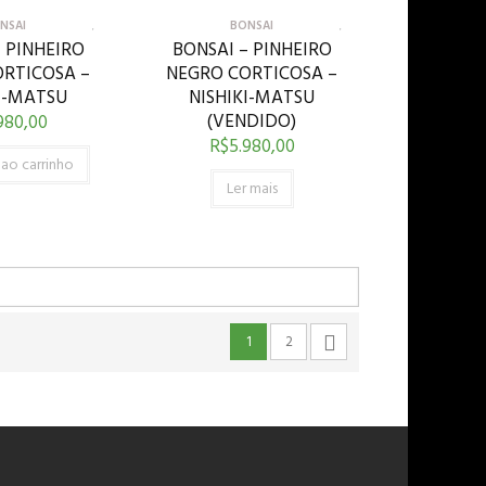
NSAI
BONSAI
 PINHEIRO
BONSAI – PINHEIRO
RTICOSA –
NEGRO CORTICOSA –
I-MATSU
NISHIKI-MATSU
(VENDIDO)
980,00
R$
5.980,00
 ao carrinho
Ler mais
1
2