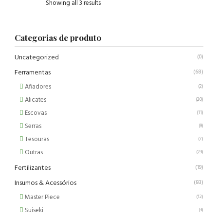
Showing all 3 results
Categorias de produto
Uncategorized
(0)
Ferramentas
(68)
Afiadores
(2)
Alicates
(20)
Escovas
(11)
Serras
(9)
Tesouras
(7)
Outras
(23)
Fertilizantes
(19)
Insumos & Acessórios
(83)
Master Piece
(12)
Suiseki
(3)