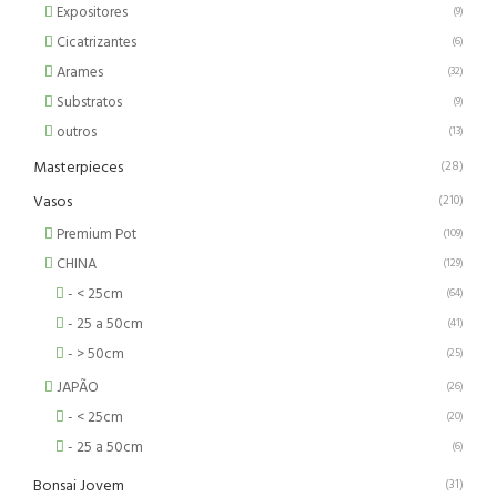
Expositores
(9)
Cicatrizantes
(6)
Arames
(32)
Substratos
(9)
outros
(13)
Masterpieces
(28)
Vasos
(210)
Premium Pot
(109)
CHINA
(129)
- < 25cm
(64)
- 25 a 50cm
(41)
- > 50cm
(25)
JAPÃO
(26)
- < 25cm
(20)
- 25 a 50cm
(6)
Bonsai Jovem
(31)