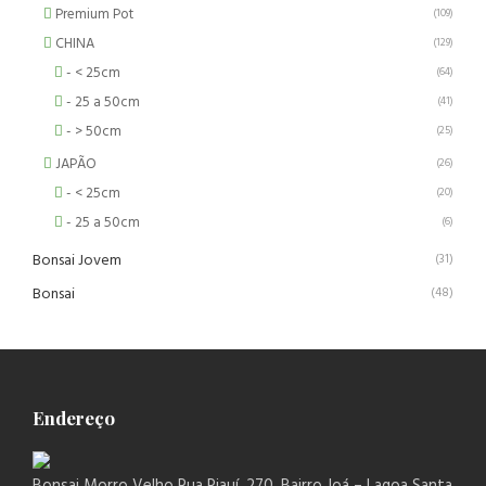
Premium Pot
(109)
CHINA
(129)
- < 25cm
(64)
- 25 a 50cm
(41)
- > 50cm
(25)
JAPÃO
(26)
- < 25cm
(20)
- 25 a 50cm
(6)
Bonsai Jovem
(31)
Bonsai
(48)
Endereço
Bonsai Morro Velho Rua Piauí, 270, Bairro Joá – Lagoa Santa