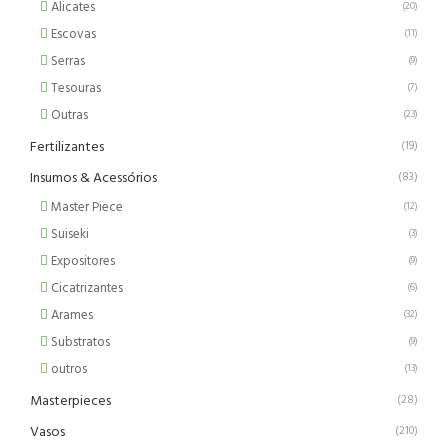
Alicates
(20)
Escovas
(11)
Serras
(9)
Tesouras
(7)
Outras
(23)
Fertilizantes
(19)
Insumos & Acessórios
(83)
Master Piece
(12)
Suiseki
(3)
Expositores
(9)
Cicatrizantes
(6)
Arames
(32)
Substratos
(9)
outros
(13)
Masterpieces
(28)
Vasos
(210)