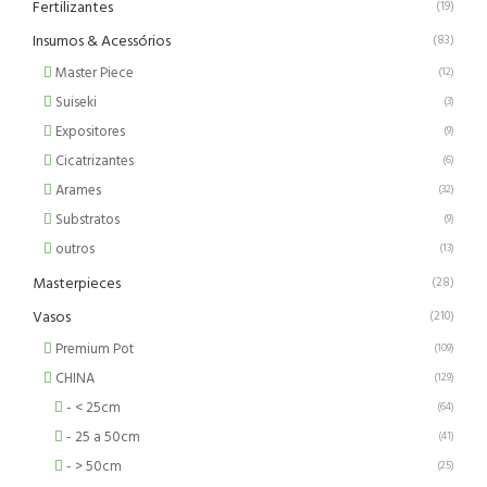
Fertilizantes
(19)
Insumos & Acessórios
(83)
Master Piece
(12)
Suiseki
(3)
Expositores
(9)
Cicatrizantes
(6)
Arames
(32)
Substratos
(9)
outros
(13)
Masterpieces
(28)
Vasos
(210)
Premium Pot
(109)
CHINA
(129)
- < 25cm
(64)
- 25 a 50cm
(41)
- > 50cm
(25)