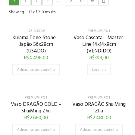
1
2
3
4
16
17
18
…
Showing 1–12 of 210 results
- 25 A 50CM
PREMIUM POT
Kurama Tone-Stone –
Vaso Cascata – Master-
Japão 56x28cm
Line 14x14x9cm
(USADO)
(VENDIDO)
R$
4.498,00
R$
398,00
Adicionar ao carrinho
Ler mais
PREMIUM POT
PREMIUM POT
Vaso DRAGÃO GOLD –
Vaso DRAGÃO ShuiMing
ShuiMing Zhu
Zhu
R$
2.680,00
R$
2.480,00
Adicionar ao carrinho
Adicionar ao carrinho