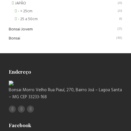
JAPÃO
(26)
- < 25cm
(20)
- 25 a 50cm
(6)
Bonsai Jovem
(31)
Bonsai
(48)
Endereço
Bonsai Morro Velho Rua Piauí, 270, Bairro Joá – Lagoa Santa
– MG CEP 33233-168
Facebook