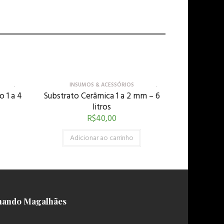
INSUMOS & ACESSÓRIOS
 1 a 4
Substrato Cerâmica 1 a 2 mm – 6
litros
R$
40,00
Adicionar ao carrinho
nando Magalhães