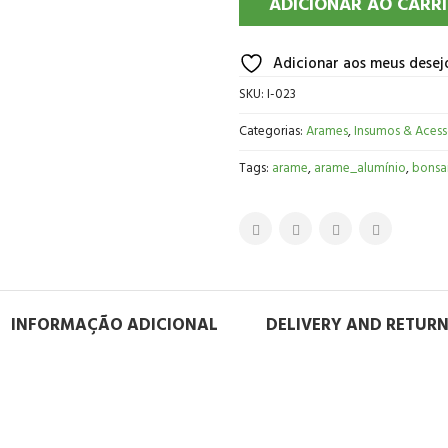
ADICIONAR AO CARR
Adicionar aos meus desej
SKU:
I-023
Categorias:
Arames
,
Insumos & Acess
Tags:
arame
,
arame_alumínio
,
bonsa
INFORMAÇÃO ADICIONAL
DELIVERY AND RETUR