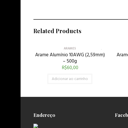
Related Products
ARAMES
Arame Alumínio 10AWG (2,59mm)
Aram
– 500g
R$
60,00
Adicionar ao carrinho
Endereço
Face