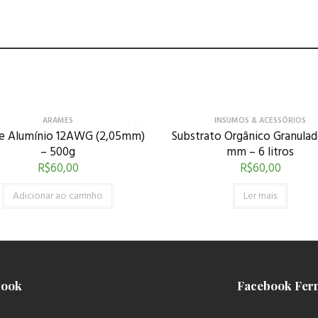
ARAMES
INSUMOS & ACESSÓRIOS
e Alumínio 12AWG (2,05mm)
Substrato Orgânico Granulado
– 500g
mm – 6 litros
R$
60,00
R$
60,00
Adicionar ao carrinho
Ler mais
book
Facebook Fer