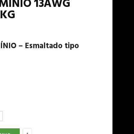
MÍNIO 13AWG
1KG
IO – Esmaltado tipo