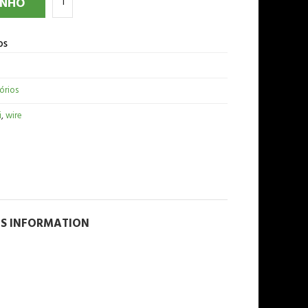
INHO
os
órios
i
,
wire
NS INFORMATION