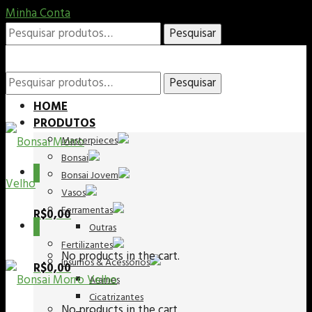
Minha Conta
Pesquisar
Pesquisar
por:
Pesquisar
Pesquisar
HOME
PRODUTOS
Masterpieces
por:
Bonsai
0
Bonsai Jovem
Vasos
Ferramentas
R$
0,00
0
Outras
Fertilizantes
No products in the cart.
Insumos & Acessórios
R$
0,00
Arames
Cicatrizantes
No products in the cart.