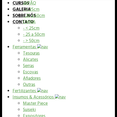
CURSOS
JAPÃO
GALERIA
- < 25cm
SOBRE NÓS
- 25 a 50cm
CONTATO
CHINA
- < 25cm
- 25 a 50cm
- > 50cm
Ferramentas
Tesouras
Alicates
Serras
Escovas
Afiadores
Outras
Fertilizantes
Insumos & Acessórios
Master Piece
Suiseki
Expositores