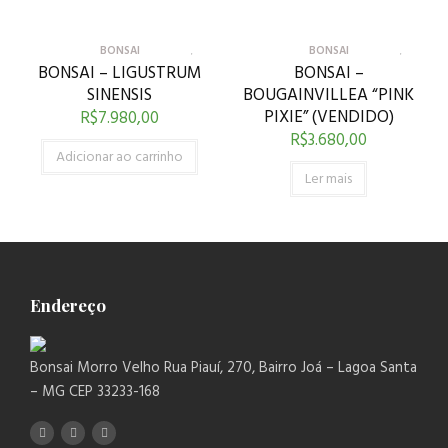
BONSAI
BONSAI
BONSAI – LIGUSTRUM
BONSAI –
SINENSIS
BOUGAINVILLEA “PINK
PIXIE” (VENDIDO)
R$
7.980,00
R$
3.680,00
Adicionar ao carrinho
Ler mais
Endereço
Bonsai Morro Velho Rua Piauí, 270, Bairro Joá – Lagoa Santa
– MG CEP 33233-168