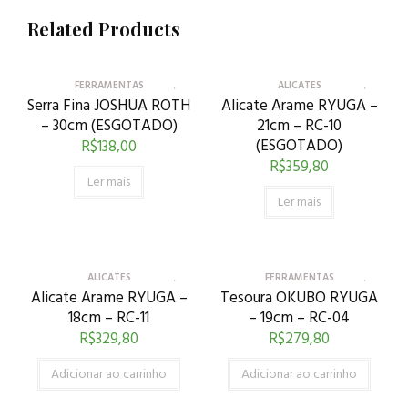
Related Products
FERRAMENTAS
ALICATES
Serra Fina JOSHUA ROTH
Alicate Arame RYUGA –
– 30cm (ESGOTADO)
21cm – RC-10
(ESGOTADO)
R$
138,00
R$
359,80
Ler mais
Ler mais
ALICATES
FERRAMENTAS
Alicate Arame RYUGA –
Tesoura OKUBO RYUGA
18cm – RC-11
– 19cm – RC-04
R$
329,80
R$
279,80
Adicionar ao carrinho
Adicionar ao carrinho