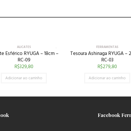
ALICATES
FERRAMENTAS
ate Esférico RYUGA – 18cm –
Tesoura Ashinaga RYUGA – 
RC-09
RC-03
R$
329,80
R$
279,80
Adicionar ao carrinho
Adicionar ao carrinho
book
Facebook Fer