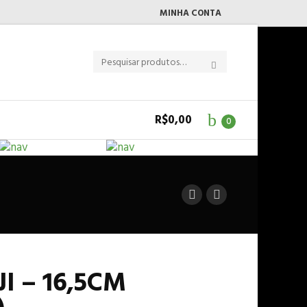
MINHA CONTA
R$
0,00
0
I – 16,5CM