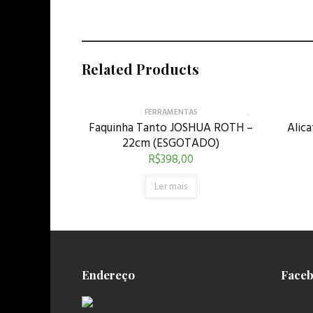
Related Products
FERRAMENTAS
Faquinha Tanto JOSHUA ROTH –
Alic
22cm (ESGOTADO)
R$
398,00
Ler mais
Endereço
Face