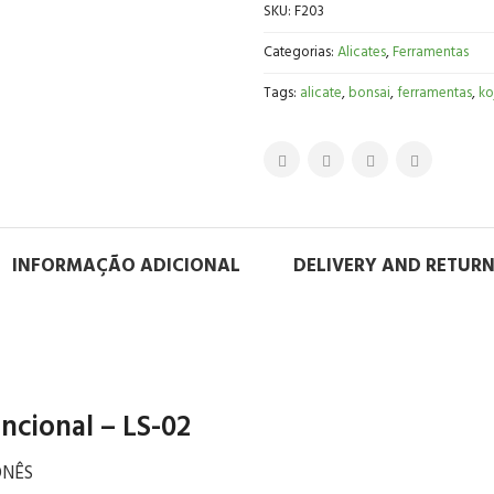
SKU:
F203
Categorias:
Alicates
,
Ferramentas
Tags:
alicate
,
bonsai
,
ferramentas
,
ko
INFORMAÇÃO ADICIONAL
DELIVERY AND RETUR
uncional – LS-02
ONÊS