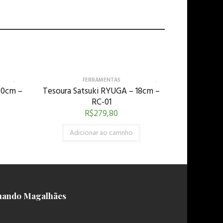
FERRAMENTAS
20cm –
Tesoura Satsuki RYUGA – 18cm –
RC-01
R$
279,80
Adicionar ao carrinho
nando Magalhães