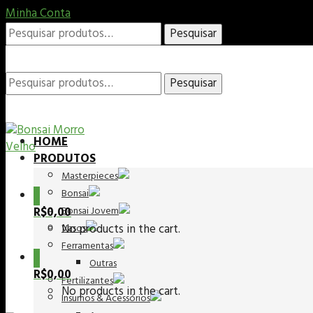
Minha Conta
Pesquisar
Pesquisar
por:
Pesquisar
Pesquisar
HOME
PRODUTOS
por:
Masterpieces
Bonsai
0
R$
0,00
Bonsai Jovem
No products in the cart.
Vasos
Ferramentas
0
Outras
R$
0,00
Fertilizantes
No products in the cart.
Insumos & Acessórios