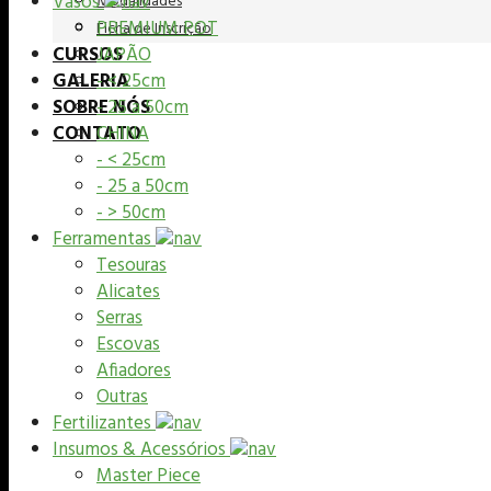
Vasos
Modalidades
PREMIUM POT
Ficha de Inscrição
CURSOS
JAPÃO
GALERIA
- < 25cm
SOBRE NÓS
- 25 a 50cm
CONTATO
CHINA
- < 25cm
- 25 a 50cm
- > 50cm
Ferramentas
Tesouras
Alicates
Serras
Escovas
Afiadores
Outras
Fertilizantes
Insumos & Acessórios
Master Piece