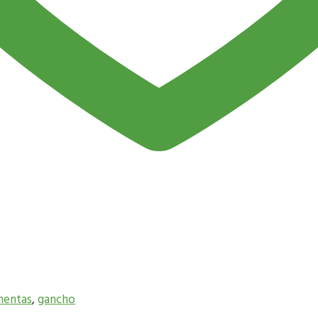
mentas
,
gancho