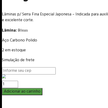
Lâminas p/ Serra Fina Especial Japonesa – Indicada para auxi
e excelente corte.
Lâmina:
8
0mm
Aço Carbono Polido
2 em estoque
Simulação de frete
Lâminas
Avulsa
Adicionar ao carrinho
80mm
p/
Serra