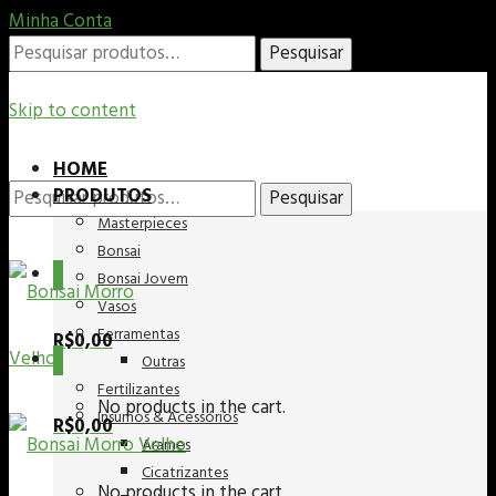
Minha Conta
Pesquisar
Pesquisar
por:
Skip to content
HOME
PRODUTOS
Pesquisar
Pesquisar
Masterpieces
Bonsai
0
Bonsai Jovem
Vasos
por:
Ferramentas
R$
0,00
0
Outras
Fertilizantes
No products in the cart.
Insumos & Acessórios
R$
0,00
Arames
Cicatrizantes
No products in the cart.