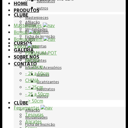
Substratos
HOME
outros
PRODUTOS
CLUBE
Masterpieces
Afiliação
Bonsai
Masterpieces
Modalidades
Bonsai
Bonsai Jovem
Ficha de Inscrição
Bonsai Jovem
Vasos
CURSOS
Vasos
Ferramentas
GALERIA
PREMIUM POT
Outras
SOBRE NÓS
JAPÃO
Fertilizantes
CONTATO
- < 25cm
Insumos & Acessórios
- 25 a 50cm
Arames
CHINA
Cicatrizantes
- < 25cm
Substratos
- 25 a 50cm
outros
- > 50cm
CLUBE
Ferramentas
Afiliação
Tesouras
Modalidades
Alicates
Ficha de Inscrição