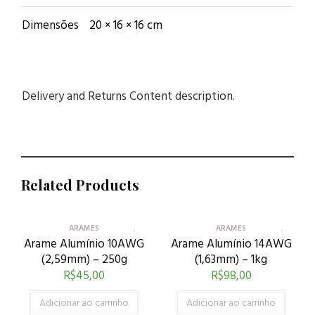
Dimensões
20 × 16 × 16 cm
Delivery and Returns Content description.
Related Products
ARAMES
ARAMES
Arame Alumínio 10AWG
Arame Alumínio 14AWG
(2,59mm) – 250g
(1,63mm) – 1kg
R$
45,00
R$
98,00
Adicionar ao carrinho
Adicionar ao carrinho