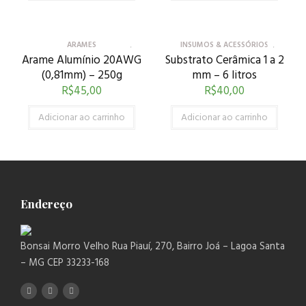
ARAMES
INSUMOS & ACESSÓRIOS
Arame Alumínio 20AWG
Substrato Cerâmica 1 a 2
(0,81mm) – 250g
mm – 6 litros
R$
45,00
R$
40,00
Adicionar ao carrinho
Adicionar ao carrinho
Endereço
Bonsai Morro Velho Rua Piauí, 270, Bairro Joá – Lagoa Santa
– MG CEP 33233-168