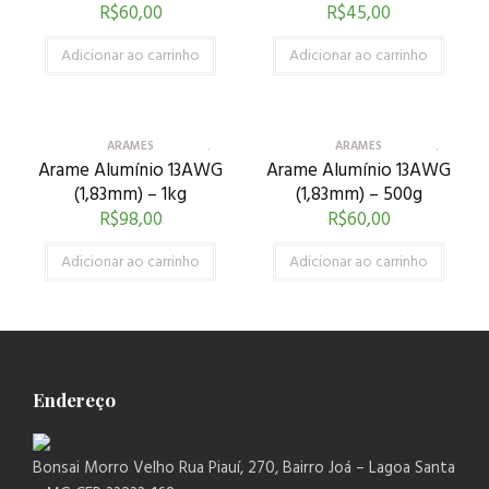
R$
60,00
R$
45,00
Adicionar ao carrinho
Adicionar ao carrinho
ARAMES
ARAMES
Arame Alumínio 13AWG
Arame Alumínio 13AWG
(1,83mm) – 1kg
(1,83mm) – 500g
R$
98,00
R$
60,00
Adicionar ao carrinho
Adicionar ao carrinho
Endereço
Bonsai Morro Velho Rua Piauí, 270, Bairro Joá – Lagoa Santa