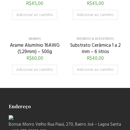
R$
45,00
R$
45,00
Adicionar ao carrinho
Adicionar ao carrinho
ARAMES
INSUMOS & ACESSÓRIOS
Arame Alumínio 16AWG
Substrato Cerâmica 1 a 2
(1,29mm) – 500g
mm – 6 litros
R$
60,00
R$
40,00
Adicionar ao carrinho
Adicionar ao carrinho
Endereço
Bonsai Morro Velho Rua Piauí, 270, Bairro Joá – Lagoa Santa