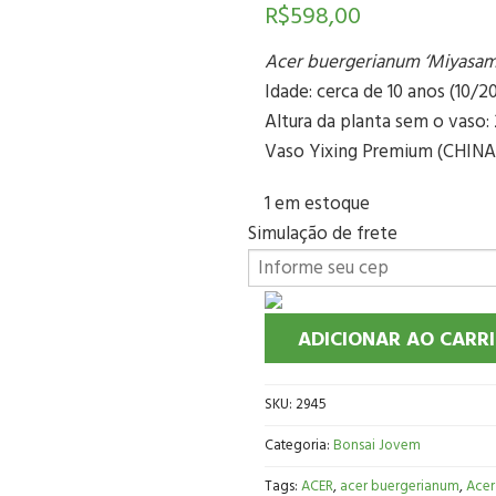
R$
598,00
Acer buergerianum ‘Miyasam
Idade: cerca de 10 anos (10/2
Altura da planta sem o vaso
Vaso Yixing Premium (CHINA
1 em estoque
Simulação de frete
ADICIONAR AO CARR
SKU:
2945
Categoria:
Bonsai Jovem
Tags:
ACER
,
acer buergerianum
,
Acer