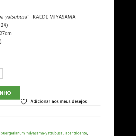
a-yatsubusa’ –
KAEDE MIYASAMA
024)
: 27cm
).
INHO
Adicionar aos meus desejos
 buergerianum 'Miyasama-yatsubusa'
,
acer tridente
,