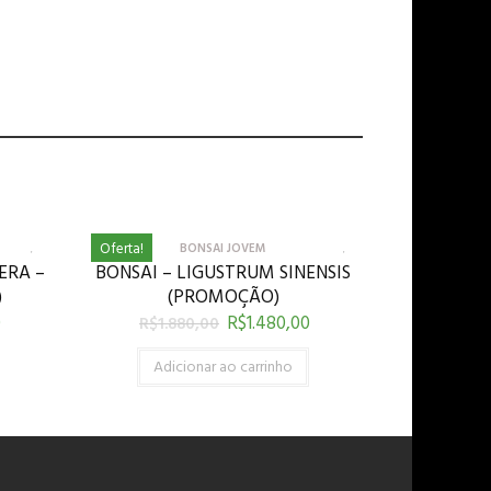
Oferta!
BONSAI JOVEM
ERA –
BONSAI – LIGUSTRUM SINENSIS
)
(PROMOÇÃO)
0
R$
1.480,00
R$
1.880,00
Adicionar ao carrinho