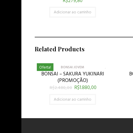
R$
279,80
Adicionar ao carrinho
Related Products
Oferta!
BONSAI JOVEM
BONSAI – SAKURA YUKINARI
B
(PROMOÇÃO)
R$
1.880,00
R$
2.480,00
Adicionar ao carrinho