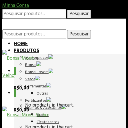
Minha Conta
Pesquisar
Pesquisar
por:
Pesquisar
Pesquisar
HOME
PRODUTOS
Masterpieces
por:
Bonsai
0
Bonsai Jovem
Vasos
Ferramentas
R$
0,00
0
Outras
Fertilizantes
No products in the cart.
Insumos & Acessórios
R$
0,00
Arames
Cicatrizantes
No products in the cart.