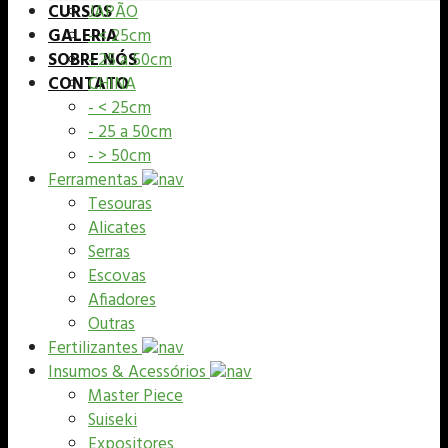
CURSOS
JAPÃO
GALERIA
- < 25cm
SOBRE NÓS
- 25 a 50cm
CONTATO
CHINA
- < 25cm
- 25 a 50cm
- > 50cm
Ferramentas
Tesouras
Alicates
Serras
Escovas
Afiadores
Outras
Fertilizantes
Insumos & Acessórios
Master Piece
Suiseki
Expositores