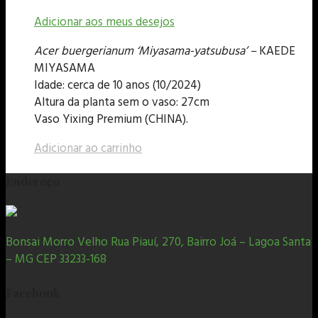
Adicionar aos meus desejos
Acer buergerianum ‘Miyasama-yatsubusa’ –
KAEDE
MIYASAMA
Idade: cerca de 10 anos (10/2024)
Altura da planta sem o vaso: 27cm
Vaso Yixing Premium (CHINA).
Adicionar ao carrinho
Endereço
Bonsai Morro Velho Rua Piauí, 270, Bairro Joá – Lagoa Santa
– MG CEP 33233-168
Facebook