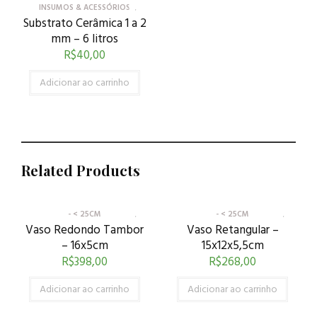
INSUMOS & ACESSÓRIOS
Substrato Cerâmica 1 a 2
mm – 6 litros
R$
40,00
Adicionar ao carrinho
Related Products
- < 25CM
- < 25CM
Vaso Redondo Tambor
Vaso Retangular –
– 16x5cm
15x12x5,5cm
R$
398,00
R$
268,00
Adicionar ao carrinho
Adicionar ao carrinho