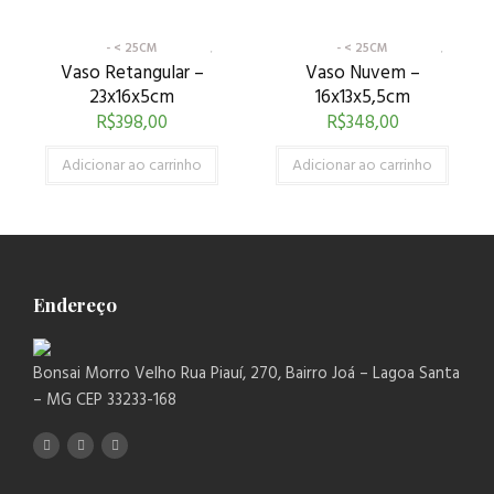
- < 25CM
- < 25CM
Vaso Retangular –
Vaso Nuvem –
23x16x5cm
16x13x5,5cm
R$
398,00
R$
348,00
Adicionar ao carrinho
Adicionar ao carrinho
Endereço
Bonsai Morro Velho Rua Piauí, 270, Bairro Joá – Lagoa Santa
– MG CEP 33233-168