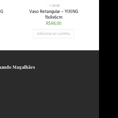
- < 25CM
NG
Vaso Retangular – YIXING
11x9x6cm
R$
48,00
Adicionar ao carrinho
nando Magalhães