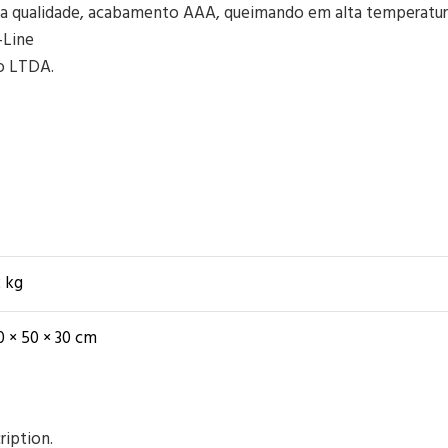
a qualidade, acabamento AAA, queimando em alta temperatur
-Line
o LTDA.
2 kg
0 × 50 × 30 cm
ription.