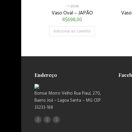
- < 25CM
Vaso Oval – JAPÃO
Vaso
R$
698,00
Adicionar ao carrinho
Endereço
Face
Bonsai Morro Velho Rua Piauí, 270,
Bairro Joá – Lagoa Santa – MG CEP
33233-168