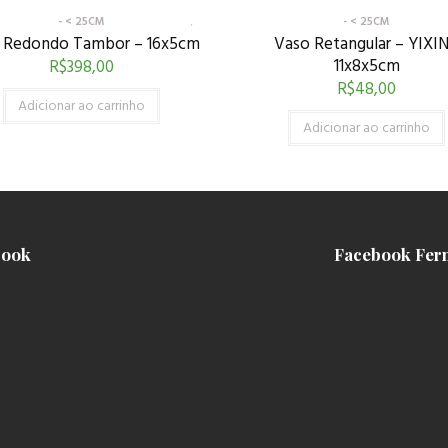
- < 25CM
- < 25CM
 Redondo Tambor – 16x5cm
Vaso Retangular – YIXI
11x8x5cm
R$
398,00
R$
48,00
Adicionar ao carrinho
Adicionar ao carrinho
book
Facebook Fer