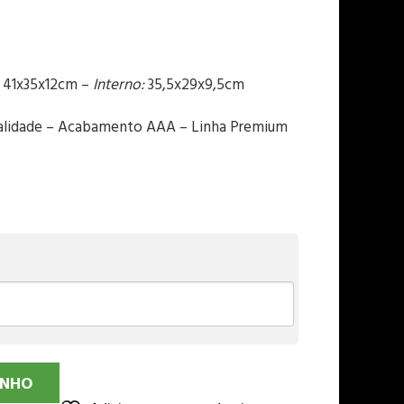
M
41x35x12cm –
Interno:
35,5x29x9,5cm
alidade – Acabamento AAA – Linha Premium
INHO