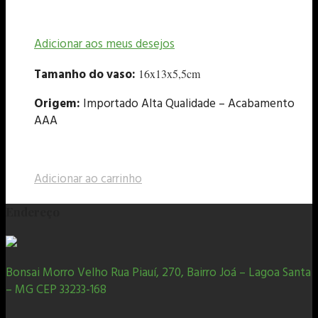
Adicionar aos meus desejos
Tamanho do vaso:
16x13x5,5cm
Origem:
Importado Alta Qualidade – Acabamento
AAA
Adicionar ao carrinho
Endereço
Bonsai Morro Velho Rua Piauí, 270, Bairro Joá – Lagoa Santa
– MG CEP 33233-168