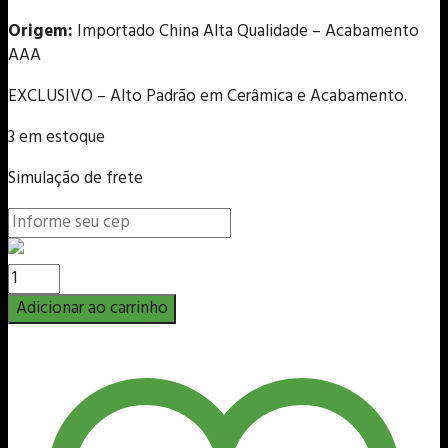
Origem:
Importado China Alta Qualidade – Acabamento
AAA
EXCLUSIVO – Alto Padrão em Cerâmica e Acabamento.
3 em estoque
Simulação de frete
Vaso
Mame
Adicionar ao carrinho
-
4,5x4,5x6,5cm
-
Master-
Line
quantidade