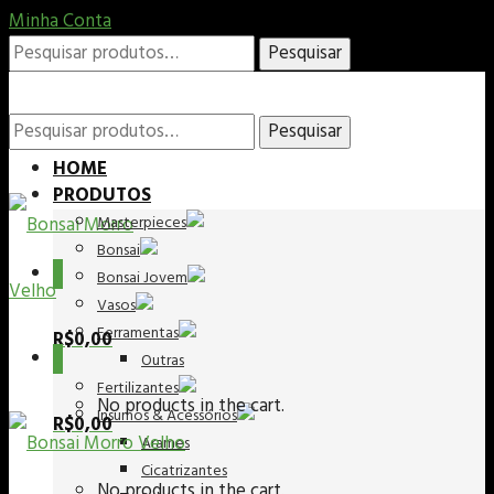
Minha Conta
Pesquisar
Pesquisar
por:
Pesquisar
Pesquisar
HOME
PRODUTOS
Masterpieces
por:
Bonsai
0
Bonsai Jovem
Vasos
Ferramentas
R$
0,00
0
Outras
Fertilizantes
No products in the cart.
Insumos & Acessórios
R$
0,00
Arames
Cicatrizantes
No products in the cart.