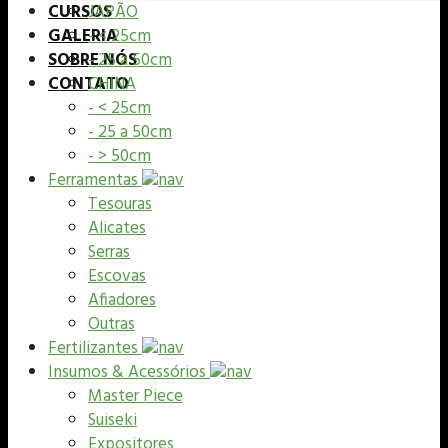
CURSOS
JAPÃO
GALERIA
- < 25cm
SOBRE NÓS
- 25 a 50cm
CONTATO
CHINA
- < 25cm
- 25 a 50cm
- > 50cm
Ferramentas
Tesouras
Alicates
Serras
Escovas
Afiadores
Outras
Fertilizantes
Insumos & Acessórios
Master Piece
Suiseki
Expositores