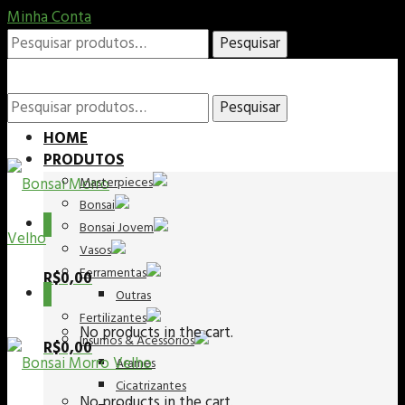
Minha Conta
Pesquisar
Pesquisar
por:
Pesquisar
Pesquisar
HOME
PRODUTOS
Masterpieces
por:
Bonsai
0
Bonsai Jovem
Vasos
Ferramentas
R$
0,00
0
Outras
Fertilizantes
No products in the cart.
Insumos & Acessórios
R$
0,00
Arames
Cicatrizantes
No products in the cart.