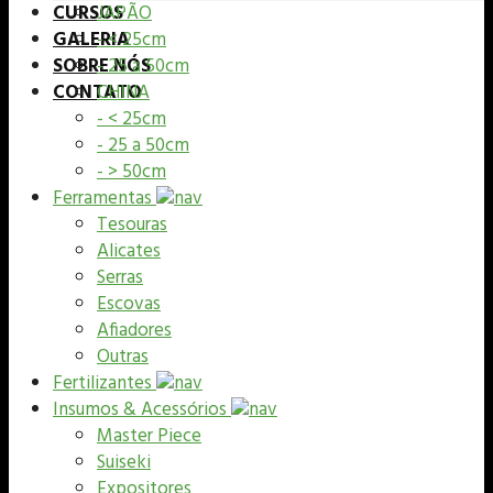
CURSOS
JAPÃO
GALERIA
- < 25cm
SOBRE NÓS
- 25 a 50cm
CONTATO
CHINA
- < 25cm
- 25 a 50cm
- > 50cm
Ferramentas
Tesouras
Alicates
Serras
Escovas
Afiadores
Outras
Fertilizantes
Insumos & Acessórios
Master Piece
Suiseki
Expositores