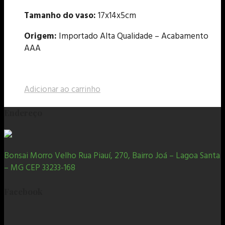
Tamanho do vaso:
17x14x5cm
Origem:
Importado Alta Qualidade – Acabamento
AAA
Adicionar ao carrinho
Endereço
Bonsai Morro Velho Rua Piauí, 270, Bairro Joá – Lagoa Santa
– MG CEP 33233-168
Facebook