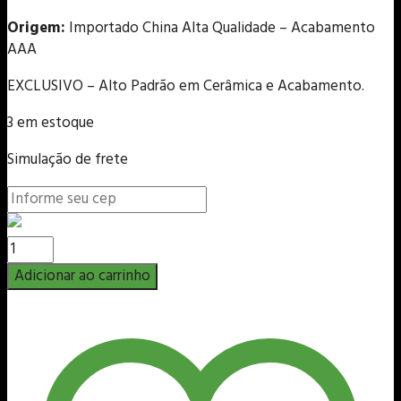
Origem:
Importado China Alta Qualidade – Acabamento
AAA
EXCLUSIVO – Alto Padrão em Cerâmica e Acabamento.
3 em estoque
Simulação de frete
Vaso
Mame
Adicionar ao carrinho
-
4x4x9cm
-
Master-
Line
quantidade