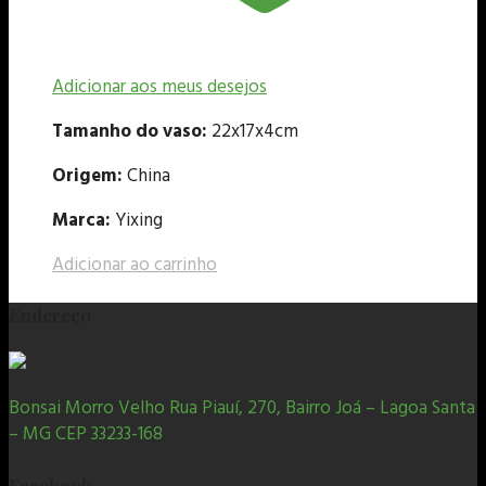
Adicionar aos meus desejos
Tamanho do vaso:
22x17x4cm
Origem:
China
Marca:
Yixing
Adicionar ao carrinho
Endereço
Bonsai Morro Velho Rua Piauí, 270, Bairro Joá – Lagoa Santa
– MG CEP 33233-168
Facebook