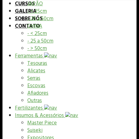
CURSOS
JAPÃO
GALERIA
- < 25cm
SOBRE NÓS
- 25 a 50cm
CONTATO
CHINA
- < 25cm
- 25 a 50cm
- > 50cm
Ferramentas
Tesouras
Alicates
Serras
Escovas
Afiadores
Outras
Fertilizantes
Insumos & Acessórios
Master Piece
Suiseki
Expositores