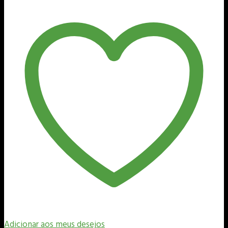
-
Master-
Line
33x28x7,5cm
quantidade
Adicionar aos meus desejos