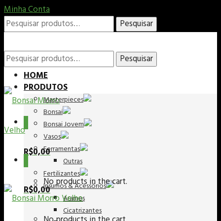
Minha Conta
Pesquisar
Pesquisar
por:
Pesquisar
Pesquisar
HOME
PRODUTOS
Masterpieces
por:
Bonsai
0
Bonsai Jovem
Vasos
Ferramentas
R$
0,00
0
Outras
Fertilizantes
No products in the cart.
Insumos & Acessórios
R$
0,00
Arames
Cicatrizantes
No products in the cart.