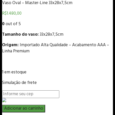
Vaso Oval – Master-Line 33x28x7,5cm
R$
1.480,00
0
out of 5
Tamanho do vaso:
33x28x7,5cm
Origem:
Importado Alta Qualidade – Acabamento AAA –
Linha Premium
1 em estoque
Simulação de frete
Vaso
Adicionar ao carrinho
Oval